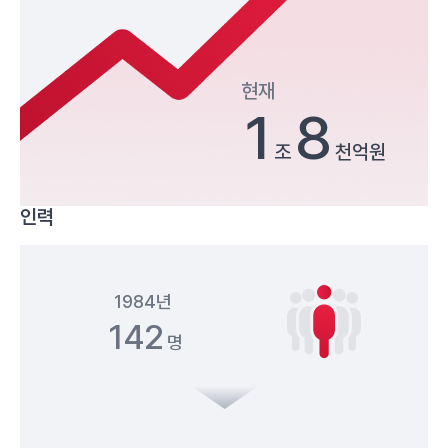
현재
1
8
조
천억원
인력
1984년
142
명