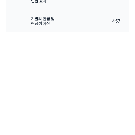
인한 효과
기말의 현금 및
457
현금성 자산