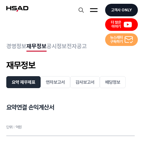
HS Ad
고객사 ONLY
더 많은
이야기
뉴스레터
구독하기
경영정보
재무정보
공시정보
전자공고
재무정보
요약 재무제표
연차보고서
감사보고서
배당정보
요약연결 손익계산서
단위 : 억원