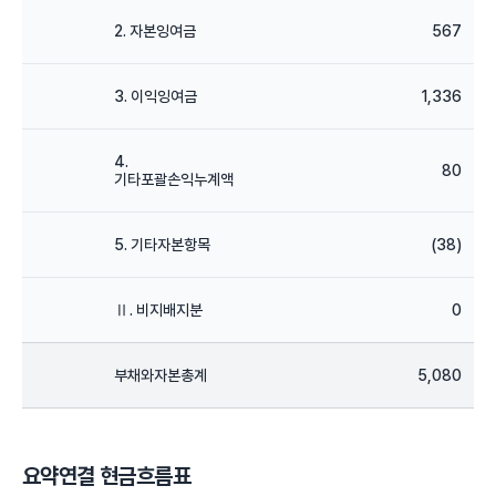
2. 자본잉여금
567
3. 이익잉여금
1,336
4.
80
기타포괄손익누계액
5. 기타자본항목
(38)
Ⅱ. 비지배지분
0
부채와자본총계
5,080
요약연결 현금흐름표